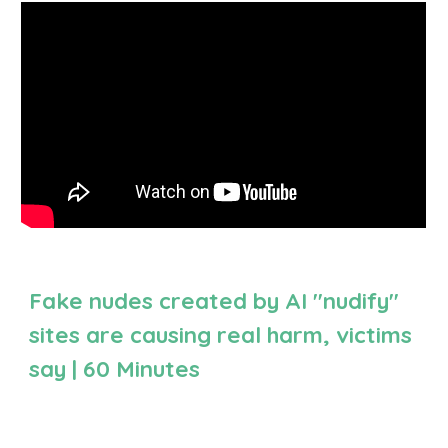
Fake nudes created by AI "nudify"
sites are causing real harm, victims
say | 60 Minutes