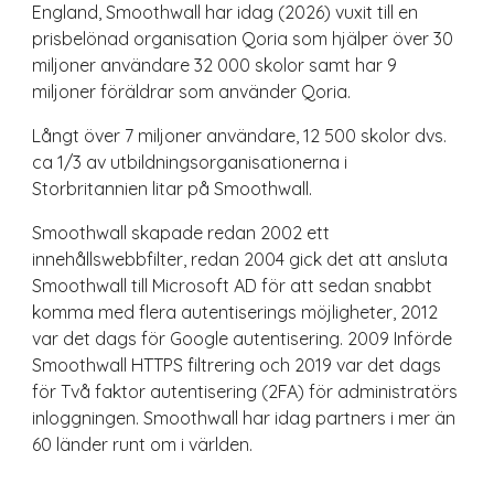
England, Smoothwall har idag (202
6
) vuxit till en
prisbelönad organisation Q
oria
som hjälper över
30
miljoner användare
32
0
00 skolor samt har
9
miljoner föräldrar som använder Qoria.
L
ångt över 7 miljoner användare, 12 500 skolor dvs.
ca
1/3 a
v utbildningsorganisationerna i
Storbritannien litar på Smoothwall.
Smoothwall skapade redan 2002 ett
innehållswebbfilter, redan 2004 gick det att ansluta
Smoothwall till Microsoft AD för att sedan snabbt
komma med flera autentiserings möjligheter, 2012
var det dags för Google autentisering. 2009 Införde
Smoothwall HTTPS filtrering och 2019 var det dags
för Två faktor autentisering (2FA) för administratörs
inloggningen. Smoothwall har idag partners i mer än
60 länder runt om i världen.