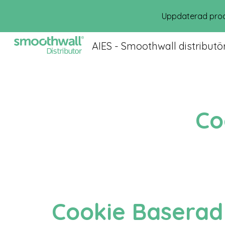
Uppdaterad prod
Sk
AIES - Smoothwall distributö
Co
Cookie Baserad