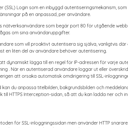
yer (SSL) Login som en inbyggd autentiseringsmekanism, som
gränsningar på en anpassad, per användare.
as nätverksanvändare som begär port 80 för utgående webbåt
lfrågas om sina användaruppgifter.
dare som vill proaktivt autentisera sig själva, vanligtvis dä
ast en liten del av användare behöver autentisering.
t dynamiskt lägga till en regel för IP-adressen för varje au
ng . När en autentiserad användare loggar ut eller överskri
igen att orsaka automatisk omdirigering till SSL-inloggning
kan du anpassa titelbilden, bakgrundsbilden och meddeland
k till HTTPS Interception-sidan, så att du kan ladda ner och ins
etoden för SSL-inloggningssidan men använder HTTP snarare 