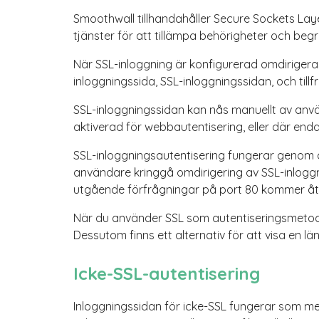
Smoothwall tillhandahåller Secure Sockets La
tjänster för att tillämpa behörigheter och be
När SSL-inloggning är konfigurerad omdiriger
inloggningssida, SSL-inloggningssidan, och til
SSL-inloggningssidan kan nås manuellt av använ
aktiverad för webbautentisering, eller där end
SSL-inloggningsautentisering fungerar genom at
användare kringgå omdirigering av SSL-inloggni
utgående förfrågningar på port 80 kommer åter
När du använder SSL som autentiseringsmetod 
Dessutom finns ett alternativ för att visa en län
Icke-SSL-autentisering
Inloggningssidan för icke-SSL fungerar som m