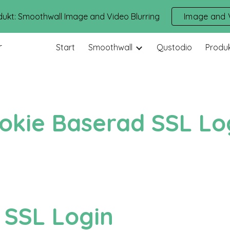
ukt: Smoothwall Image and Video Blurring
Image and V
ip to main content
Skip to navigat
r
Start
Smoothwall
Qustodio
Produ
okie Baserad SSL Lo
 SSL Login