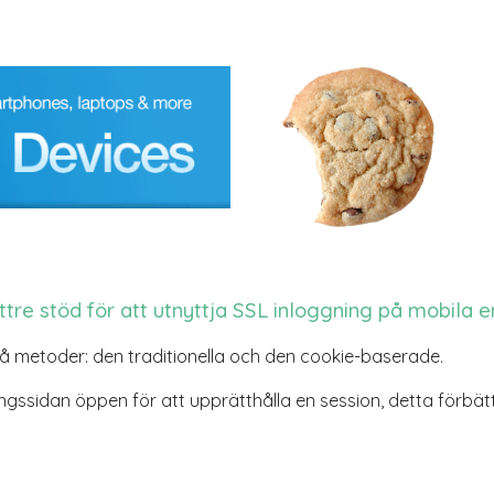
ättre stöd för att utnyttja SSL inloggning på mobila e
å metoder: den traditionella och den cookie-baserade.
ingssidan öppen för att upprätthålla en session, detta förb