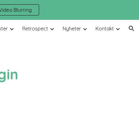
ideo Blurring
ion
kter
Retrospect
Nyheter
Kontakt
gin