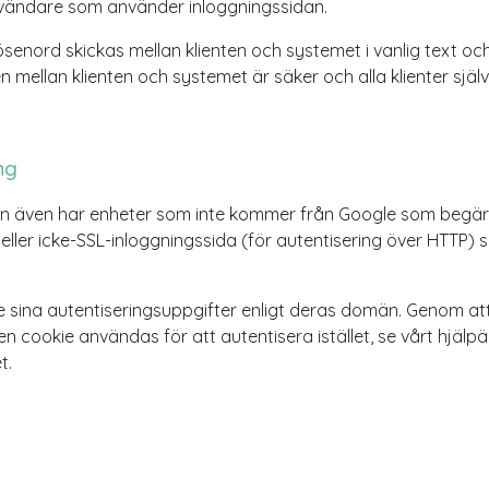
a användare som använder inloggningssidan.
ösenord skickas mellan klienten och systemet i vanlig text o
mellan klienten och systemet är säker och alla klienter själ
ng
även har enheter som inte kommer från Google som begär a
 eller icke-SSL-inloggningssida (för autentisering över HTTP)
 sina autentiseringsuppgifter enligt deras domän. Genom at
en cookie användas för att autentisera istället, se vårt hj
t.