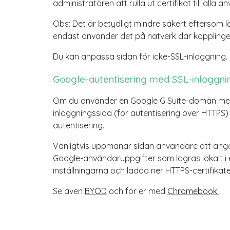
administratören att rulla ut certifikat till all
Obs: Det är betydligt mindre säkert eftersom l
endast använder det på nätverk där kopplingen 
Du kan anpassa sidan för icke-SSL-inloggning.
Google-autentisering med SSL-inloggni
Om du använder en Google G Suite-domän men 
inloggningssida (för autentisering över HTTPS)
autentisering.
Vanligtvis uppmanar sidan användare att ange
Google-användaruppgifter som lagras lokalt i 
inställningarna och ladda ner HTTPS-certifikate
Se även
BYOD
och f
ör er med
Chromebook.