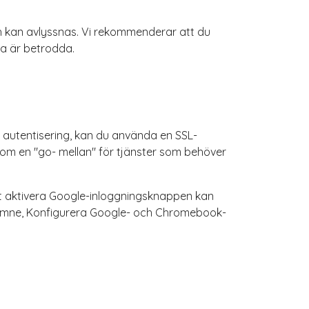
ch kan avlyssnas. Vi rekommenderar att du
va är betrodda.
utentisering, kan du använda en SSL-
 som en "go- mellan" för tjänster som behöver
t aktivera Google-inloggningsknappen kan
älpämne, Konfigurera Google- och Chromebook-