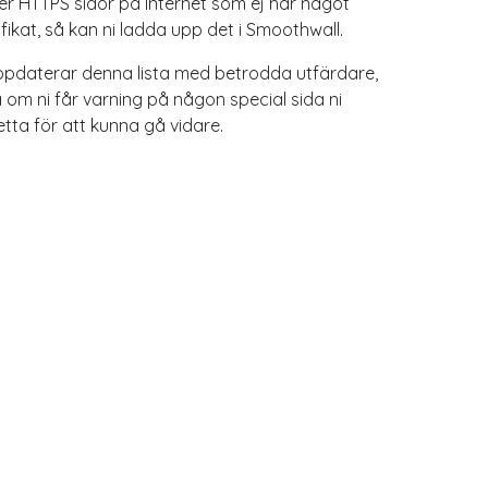
r HTTPS sidor på Internet som ej har något
fikat, så kan ni ladda upp det i Smoothwall.
pdaterar denna lista med betrodda utfärdare,
 om ni får varning på någon special sida ni
tta för att kunna gå vidare.