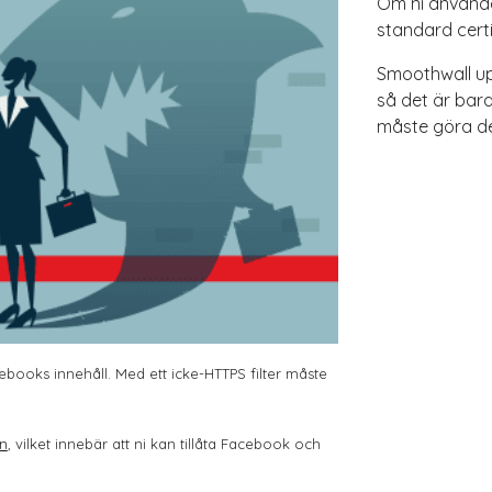
Om ni använde
standard certi
Smoothwall up
så det är bara
måste göra de
cebooks innehåll. Med ett icke-HTTPS filter måste
en
, vilket innebär att ni kan tillåta Facebook och