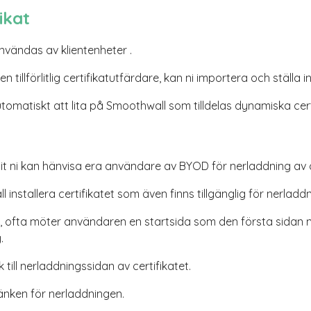
ikat
vändas av klientenheter .
n tillförlitlig certifikatutfärdare, kan ni importera och ställ
omatiskt att lita på Smoothwall som tilldelas dynamiska cert
 ni kan hänvisa era användare av BYOD för nerladdning av ce
ll installera certifikatet som även finns tillgänglig för nerla
t, ofta möter användaren en startsida som den första sidan 
y.
 till nerladdningssidan av certifikatet.
länken för nerladdningen.