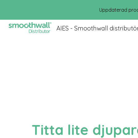
Uppdaterad prod
Sk
AIES - Smoothwall distributö
Titta lite djupa