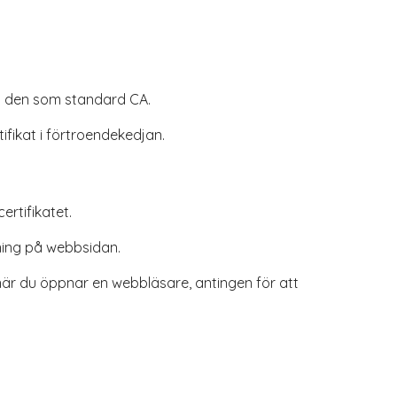
a in den som standard CA.
ifikat i förtroendekedjan.
rtifikatet.
ddning på webbsidan.
när du öppnar en webbläsare, antingen för att